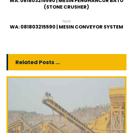
WA: 081803215590 | MESIN PENGHANCUR BATU
(STONE CRUSHER)
Next
WA: 081803215590 | MESIN CONVEYOR SYSTEM
Related Posts ...