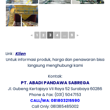
◄
1
2
3
4
...
9
►
Link :
Klien
Untuk informasi produk, harga dan penawaran bisa
langsung menghubungi kami
Kontak:
PT. ABADI PANDAWA SABREGA
Jl. Gubeng Kertajaya VII Raya 52 Surabaya 60286
Phone & Fax: (031) 5047153
CALL/WA: 081803215590
Call Only: 081385485002