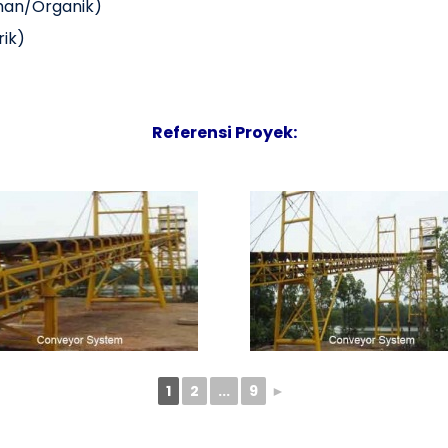
aman/Organik)
ik)
Referensi Proyek:
1
2
...
9
►