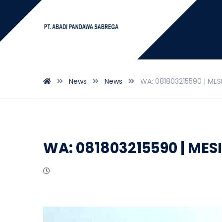
News
News
WA: 081803215590 | ME
WA: 081803215590 | ME