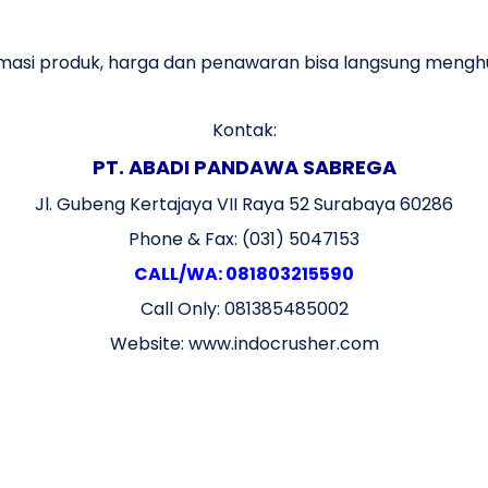
rmasi produk, harga dan penawaran bisa langsung mengh
Kontak:
PT. ABADI PANDAWA SABREGA
Jl. Gubeng Kertajaya VII Raya 52 Surabaya 60286
Phone & Fax: (031) 5047153
CALL/WA: 081803215590
Call Only: 081385485002
Website: www.indocrusher.com
bara, mesin crusher batubara, coal crusher adalah, harga mesin crusher batubara, crushing plant
her, Coal crusher murah, Coal crusher surabaya, Coal crusher indonesia, Coal crusher sidoarjo, 
ta, Coal crusher bandung, Coal crusher solo, Coal crusher medan, Coal crusher aceh, Coal crusher