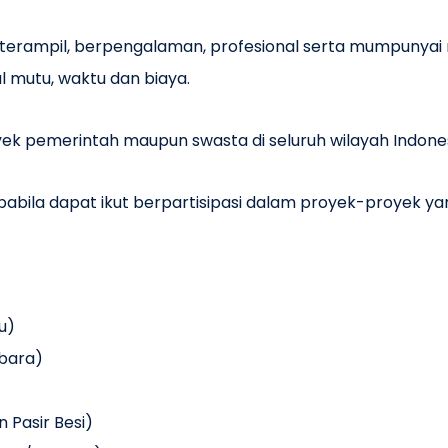
ampil, berpengalaman, profesional serta mumpunyai mo
 mutu, waktu dan biaya.
ek pemerintah maupun swasta di seluruh wilayah Indones
abila dapat ikut berpartisipasi dalam proyek-proyek y
u)
ubara)
 Pasir Besi)