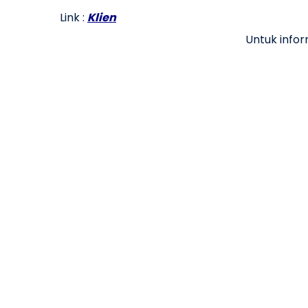
Link :
Klien
Untuk info
tags : coal crusher, mesin batu bara, mesin batubara, mesin penghancur batu 
jual mesin penghancur batu bara, harga mesin penghancur batu bara, Coal crus
crusher jatim, Coal crusher jogja, Coal crusher semarang, Coal crusher jakar