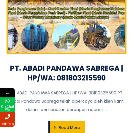
PT. ABADI PANDAWA SABREGA |
HP/WA: 081803215590
←
PT. ABADI PANDAWA SABREGA | HP/WA: 081803215590 PT.
Abadi Pandawa Sabrega telah dipercaya oleh klien kami
Klik Chat
dalam pembuatan berbagai macam ...
WA
Klik Telp
Read More